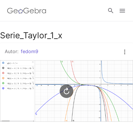
Google Classroom
Serie_Taylor_1_x
Autor:
fedom9
GeoGebra Classroom
Abrir sesión