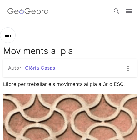
Google Classroom
Moviments al pla
Esbós
Aula GeoGebra
Moviments al pla
Autor:
Glòria Casas
Comencem!
Valideu-vos
Llibre per treballar els moviments al pla a 3r d'ESO.
Translacions
Simetries
Girs
Recapitulem!
En vull més!