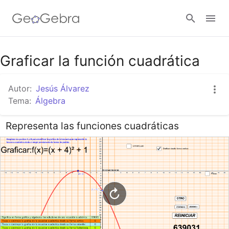
Google Classroom
Graficar la función cuadrática
Autor:
Jesús Álvarez
GeoGebra Classroom
Tema:
Álgebra
Representa las funciones cuadráticas
Abrir sesión