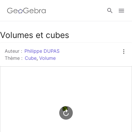
Google Classroom
Volumes et cubes
Auteur :
Philippe DUPAS
Classe GeoGebra
Thème :
Cube
,
Volume
Se connecter