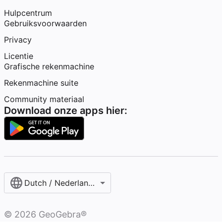
Hulpcentrum
Gebruiksvoorwaarden
Privacy
Licentie
Grafische rekenmachine
Rekenmachine suite
Community materiaal
Download onze apps hier:
Dutch / Nederlands‎ (België)‎
©
2026
GeoGebra®