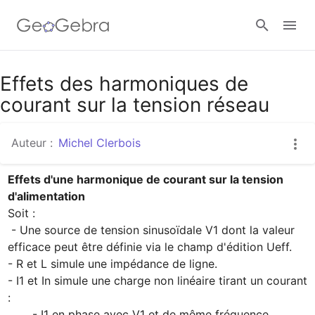
Google Classroom
Effets des harmoniques de
courant sur la tension réseau
Classe GeoGebra
Auteur :
Michel Clerbois
Effets d'une harmonique de courant sur la tension 
Se connecter
d'alimentation
Soit :

 - Une source de tension sinusoïdale V1 dont la valeur 
efficace peut être définie via le champ d'édition Ueff.

- R et L simule une impédance de ligne.

- I1 et In simule une charge non linéaire tirant un courant 
:

       - I1 en phase avec V1 et de même fréquence.
