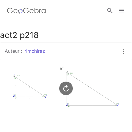
Google Classroom
act2 p218
Auteur :
rimchiraz
Classe GeoGebra
Se connecter