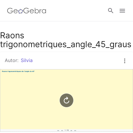
Google Classroom
Raons
trigonometriques_angle_45_graus
GeoGebra Classroom
Autor:
Silvia
Abrir sesión