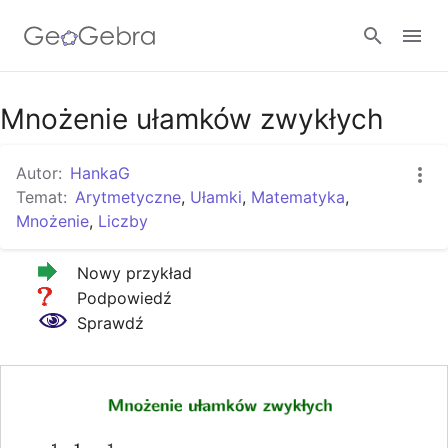
Google Classroom
Mnożenie ułamków zwykłych
Autor:
HankaG
GeoGebra Classroom
Temat:
Arytmetyczne
,
Ułamki
,
Matematyka
,
Mnożenie
,
Liczby
Zaloguj się
    Nowy przykład

     Podpowiedź

  Sprawdź