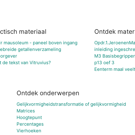
ctisch materiaal
Ontdek mater
yir mausoleum - paneel boven ingang
Opdr.1.JeroenenMa
gebreide getallenverzameling
inleiding ingeschre
oorgever
M3 Basisbegrippen
 de tekst van Vitruvius?
p13 oef 3
Eenterm maal veel
Ontdek onderwerpen
Gelijkvormigheidstransformatie of gelijkvormigheid
Matrices
Hoogtepunt
Percentages
Vierhoeken