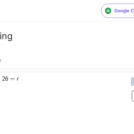
Google C
ing
n