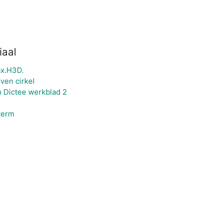
iaal
x.H3D.
ven cirkel
 Dictee werkblad 2
term