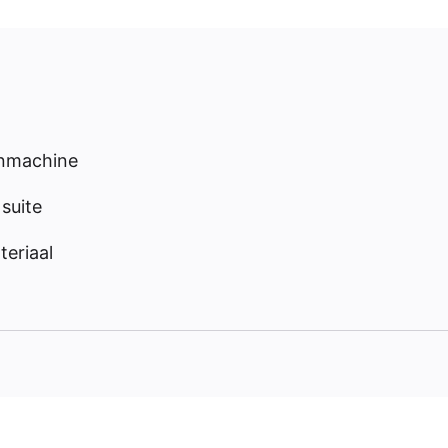
enmachine
suite
eriaal