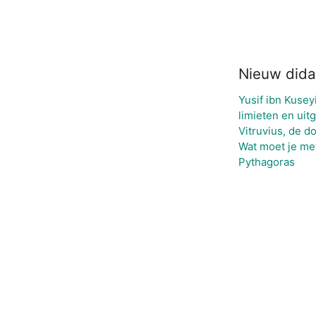
Nieuw dida
Yusif ibn Kuse
limieten en uit
Vitruvius, de d
Wat moet je met
Pythagoras