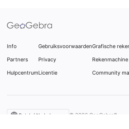
Info
Gebruiksvoorwaarden
Grafische rek
Partners
Privacy
Rekenmachine 
Hulpcentrum
Licentie
Community mat
©
2026
GeoGebra®
Dutch / Nederlands‎ (Nederland)