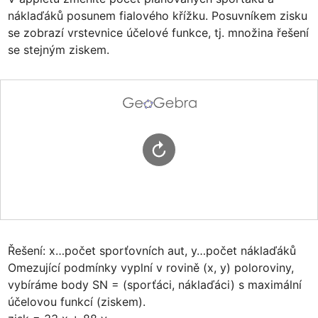
náklaďáků posunem fialového křížku. Posuvníkem zisku 
se zobrazí vrstevnice účelové funkce, tj. množina řešení 
se stejným ziskem.
Řešení: x…počet sporťovních aut, y…počet náklaďáků 

Omezující podmínky vyplní v rovině (x, y) poloroviny, 
vybíráme body SN = (sporťáci, náklaďáci) s maximální 
účelovou funkcí (ziskem). 
