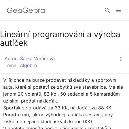
Google Classroom
Lineární programování a výroba
autíček
GeoGebra Třída
Autor:
Šárka Voráčová
Téma:
Algebra
Přihlásit
Vilík chce na burze prodávat náklaďáky a sportovní 
auta, které si postaví ze zbytků své stavebnice. Má ale 
jenom 20 volantů, 82 kol, 50 sedadel a 5 kamarádům 
už slíbil prodat náklaďák. 

Sporťák se prodává za 33 KK, náklaďák za 88 KK.  
Poraďte mu, jak nejvýhodněji autíčka sestavit, aby 
získal co nejvíce kladenských korun (KK).

V appletu změníte počet plánovaných sporťáků a 