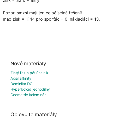
zisk = 33 x + 88 y

Pozor, smzsl mají jen celočíselná řešení!

max zisk = 1144 pro sporťáci= 0, náklaďáci = 13.
Nové materiály
Zlatý řez a pětiúhelník
Axial affinity
Dominika DG
Hyperboloid jednodílný
Geometrie kolem nás
Objevujte materiály