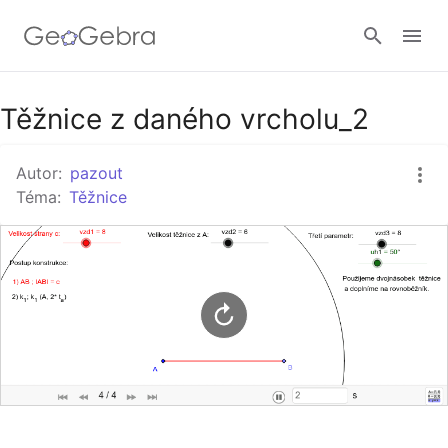
Google Classroom
Těžnice z daného vrcholu_2
Autor:
pazout
GeoGebra Třída
Téma:
Těžnice
Přihlásit