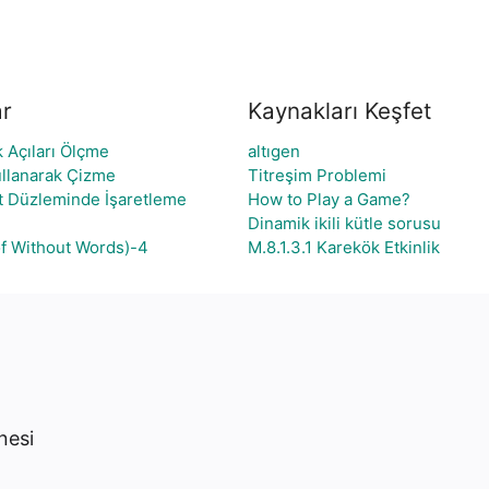
ar
Kaynakları Keşfet
ak Açıları Ölçme
altıgen
Kullanarak Çizme
Titreşim Problemi
at Düzleminde İşaretleme
How to Play a Game?
Dinamik ikili kütle sorusu
of Without Words)-4
M.8.1.3.1 Karekök Etkinlik
nesi