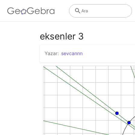
Ara
eksenler 3
Yazar:
sevcannn