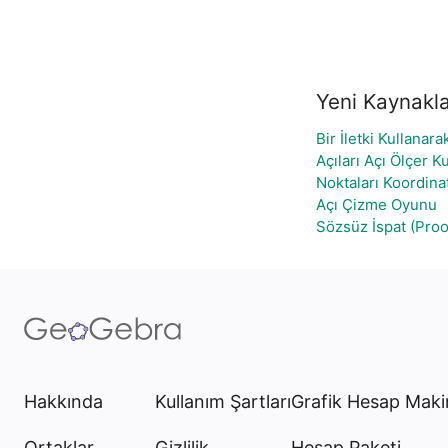
Yeni Kaynakl
Bir İletki Kullanar
Açıları Açı Ölçer 
Noktaları Koordin
Açı Çizme Oyunu
Sözsüz İspat (Pro
Hakkında
Kullanım Şartları
Grafik Hesap Maki
Ortaklar
Gizlilik
Hesap Paketi