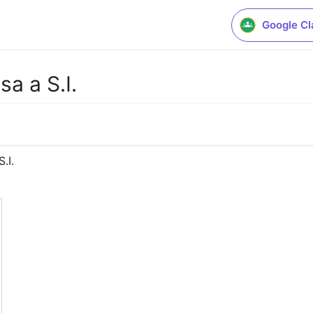
Google C
a a S.I.
.I.