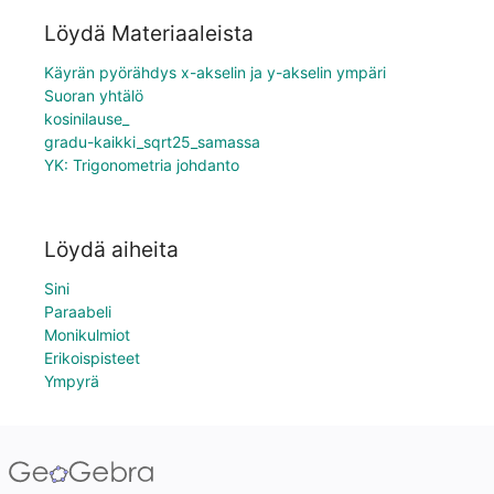
Löydä Materiaaleista
Käyrän pyörähdys x-akselin ja y-akselin ympäri
Suoran yhtälö
kosinilause_
gradu-kaikki_sqrt25_samassa
YK: Trigonometria johdanto
Löydä aiheita
Sini
Paraabeli
Monikulmiot
Erikoispisteet
Ympyrä