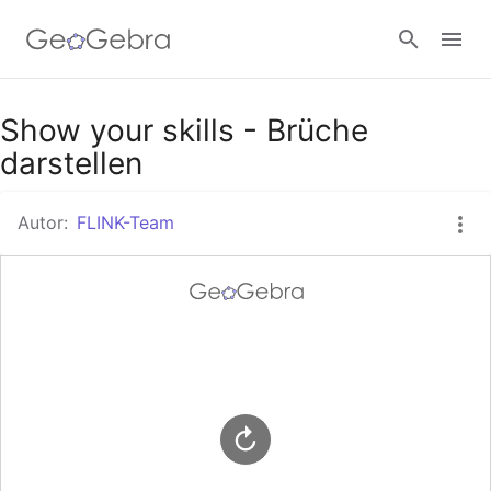
Google Classroom
Show your skills - Brüche
darstellen
GeoGebra Classroom
Autor:
FLINK-Team
Anmelden