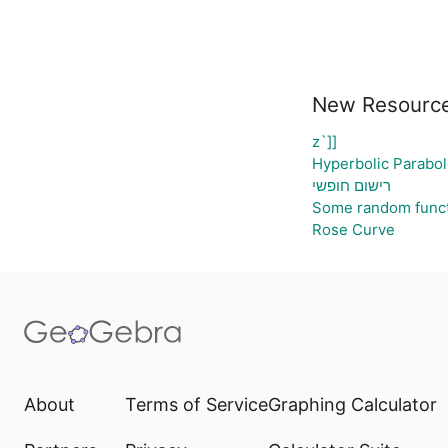
New Resourc
z`]]
Hyperbolic Parabol
רישום חופשי
Some random func
Rose Curve
About
Terms of Service
Graphing Calculator