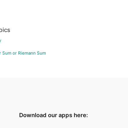
pics
y
r Sum or Riemann Sum
Download our apps here: