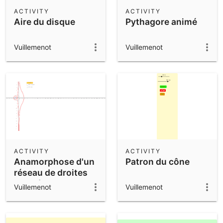
Scientific Calculator
ACTIVITY
ACTIVITY
Aire du disque
Pythagore animé
Community Resources
Notes
Get started with our Resources
Vuillemenot
Vuillemenot
App Downloads
Get started with the GeoGebra Apps
ACTIVITY
ACTIVITY
Anamorphose d'un
Patron du cône
réseau de droites
parallèles.
Vuillemenot
Vuillemenot