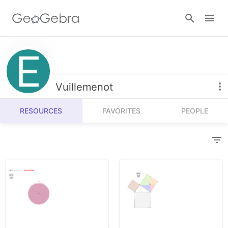
Resources
Number Sense
Vuillemenot
Calculators
Algebra
RESOURCES
FAVORITES
PEOPLE
Calculator Suite
Join Lesson
Geometry
Graphing Calculator
Sign in
Measurement
Geometry
Operations
3D Calculator
Probability and Statistics