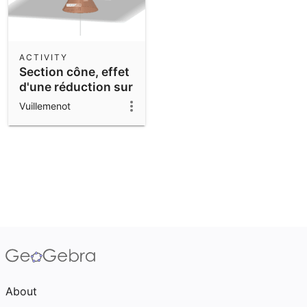
ACTIVITY
Section cône, effet
d'une réduction sur
les volumes
Vuillemenot
About