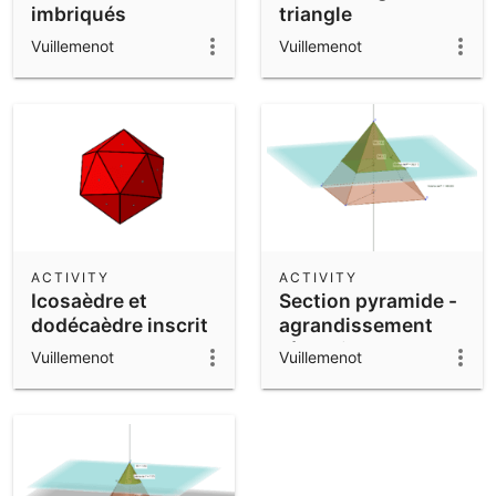
imbriqués
triangle
Vuillemenot
Vuillemenot
ACTIVITY
ACTIVITY
Icosaèdre et
Section pyramide -
dodécaèdre inscrit
agrandissement
réduction
Vuillemenot
Vuillemenot